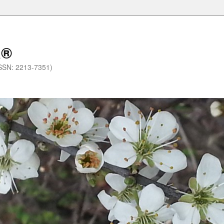
a®
.(ISSN: 2213-7351)