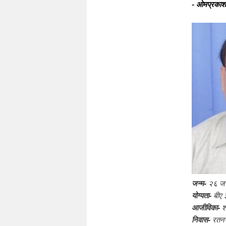
-
ओमप्रकाश क
जन्म-
२६ ज
योग्यता-
बीए ३
आजीविका-
श
निवास-
रतनग