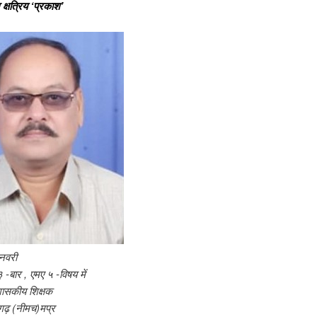
्षत्रिय ‘प्रकाश’
नवरी
 -बार , एमए ५ -विषय में
ासकीय शिक्षक
ढ़ (नीमच)मप्र