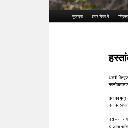
Main menu
मुख्यपृष्ठ
हमारे विषय में
पत्रिक
Skip to primary content
Skip to secondary content
हस्ता
अच्छी भेंटपू
नवनीतलालजी न
उन का पुत्र 
उन के स्वभाव
उसे याद आय
हो जाना चाहि