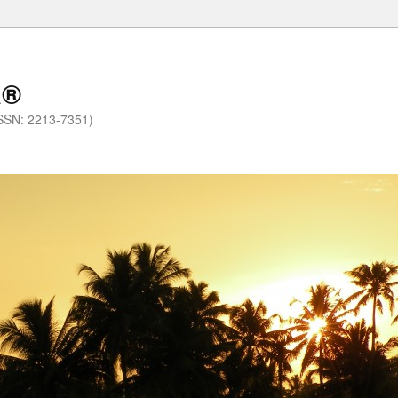
a®
.(ISSN: 2213-7351)