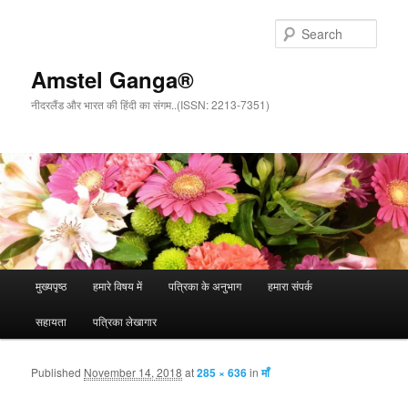
Sear
Amstel Ganga®
नीदरलैंड और भारत की हिंदी का संगम..(ISSN: 2213-7351)
Main menu
मुख्यपृष्ठ
हमारे विषय में
पत्रिका के अनुभाग
हमारा संपर्क
Skip to primary content
Skip to secondary content
सहायता
पत्रिका लेखागार
Published
November 14, 2018
at
285 × 636
in
माँ
Ima
navigat