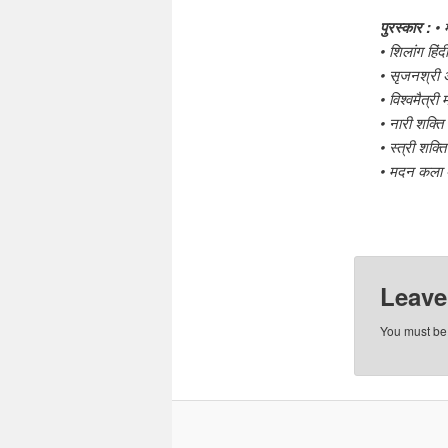
पुरस्कार
:
•
•
शिलांग
हिंदी
•
सृजनश्री
अ
•
विश्वमैत्री
म
•
नारी
शक्ति
•
स्त्री
शक्ति
•
मदन
कला
Leave
You must b