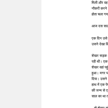
मिली और वह इ
नौकरी करने 
होता चला गय
आज दस साल ब
एक दिन उसे श
उसने देखा क
शेखर सड़क और
रही थी। एक
शेखर वहां प
हुआ। मगर घर
दिया। उसने 
हाथ में एक प
की जन्म से
साल का था त
तो शेखर क