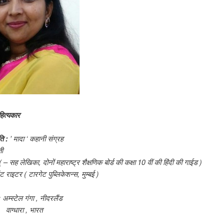
हित्यकार
ति
:
’
मादा
‘
कहानी
संग्रह
ी
( –
सह
लेखिका
,
दोनों
महाराष्ट्र
शैक्षणिक
बोर्ड
की
कक्षा
10
वीं
की
हिंदी
की
गाईड
)
ंट
राइटर
(
टारगेट
पुब्लिकेशन्स
,
मुम्बई
)
:
अम्स्टेल
गंगा
,
नीदरलैंड
वाग्धारा
,
भारत