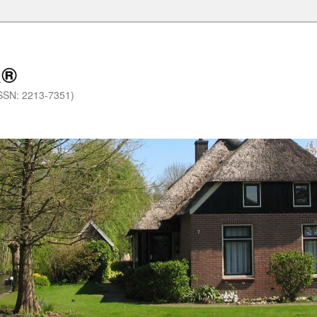
a®
.(ISSN: 2213-7351)