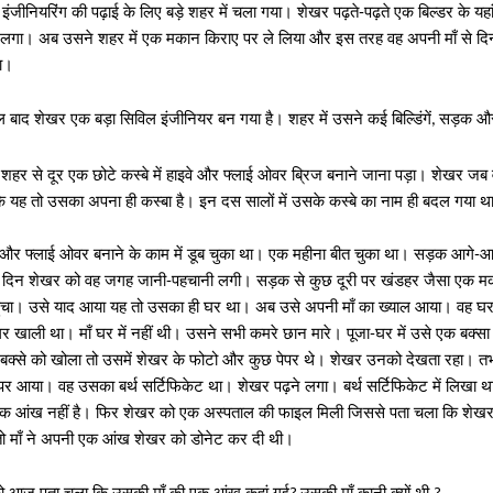
ंजीनियरिंग की पढ़ाई के लिए बड़े शहर में चला गया। शेखर पढ़ते-पढ़ते एक बिल्डर के यहां 
लगा। अब उसने शहर में एक मकान किराए पर ले लिया और इस तरह वह अपनी माँ से दिनो
ा।
ाद शेखर एक बड़ा सिविल इंजीनियर बन गया है। शहर में उसने कई बिल्डिंगें
सड़क और
,
हर से दूर एक छोटे कस्बे में हाइवे और फ्लाई ओवर ब्रिज बनाने जाना पड़ा। शेखर जब वहा
ि यह तो उसका अपना ही कस्बा है। इन दस सालों में उसके कस्बे का नाम ही बदल गया थ
 फ्लाई ओवर बनाने के काम में डूब चुका था। एक महीना बीत चुका था। सड़क आगे-आ
 दिन शेखर को वह जगह जानी-पहचानी लगी। सड़क से कुछ दूरी पर खंडहर जैसा एक 
हुंचा। उसे याद आया यह तो उसका ही घर था। अब उसे अपनी माँ का ख्याल आया। वह घर 
 खाली था। माँ घर में नहीं थी। उसने सभी कमरे छान मारे। पूजा-घर में उसे एक बक्सा
बक्से को खोला तो उसमें शेखर के फोटो और कुछ पेपर थे। शेखर उनको देखता रहा। त
ेपर आया। वह उसका बर्थ सर्टिफिकेट था। शेखर पढ़ने लगा। बर्थ सर्टिफिकेट में लिखा था
 एक आंख नहीं है। फिर शेखर को एक अस्पताल की फाइल मिली जिससे पता चला कि शे
ो माँ ने अपनी एक आंख शेखर को डोनेट कर दी थी।
ो आज पता चला कि उसकी माँ की एक आंख कहां गई
उसकी माँ कानी क्यों थी