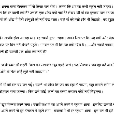
पना बस्ता फेंककर माँ से लिपट कर रोता। कहता कि अब वह कभी स्कूल नहीं जाएगा। 
कि वह कानी क्यों है
उसकी एक आँख क्यों नहीं है
शेखर की माँ बस मुस्करा कर रह ज
?
?
ँ की आँख में छिपे आंसुओं को नहीं देख पाता। उसे माँ की हंसी और भी चिढ़ाती। वह झुं
दिन अजीब होता जा रहा था। वह सबसे गुस्सा रहता। अपने पिता पर कि
वह क्यों उसे छो
,
 आज यह दिन नहीं देखने पड़ते। भगवान पर भी कि
वह क्यों गरीब है।….और सबसे ज्यादा 
,
ानी है
उसकी एक आँख क्यों नहीं है
?
?
ाज देखकर माँ कहती-
बेटा मन लगाकर खूब पढ़ाई करो। पढ़-लिखकर जब तुम बड़े आदम
‘
ओगे तो फिर कोई तुम्हें नहीं चिढ़ाएगा।
’
में माँ की बात घर कर गई। उसने भी सोचा कि जब वह बड़ा हो जाएगा
खूब कमाने लगेगा 
,
ो छोड़कर चला जाएगा। फिर उसे कोई
कानी का बच्चा
कहकर कोई नहीं चिढ़ाएगा।
‘
’
ें खूब मेहनत करने लगा। दसवीं कक्षा में वह अपने कस्बे में प्रथम आया। इसलिए उसको
पने कस्बे से दूर हॉस्टल में पढ़ने लगा। बारहवीं में भी वह प्रथम आया। इस बार भी इस