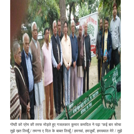
गोष्ठी को प्रेम की तरफ मोड़ते हुए गजलकार कुमार कमदिल ने पढ़ा “कई बार सोचा
तुझे ख़त लिखूँ,/ तमन्ना ए दिल के बाबत लिखूँ / हमनवां, हमजु़बाँ, हमख्याल मेरे / तुझे