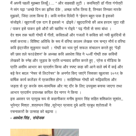
मैं अपनी पहली मुहब्बत लिखूँ।… “ और वाहवाही लूटी । कवयित्री डॉ गीता गंगोत्री
ने व्यंग पढ़ा “अच्छे दिन का झाँसा देके , अच्छा फाँस लिया है, तिनका तिनका मारके
मुझको, जिंदा लाश किया है। कवि मनोज दिवेदी ने “ईमान बहुत पाक है इसको
संजोइये / खुदगर्जी एक दाग है इसको न ढोइये / खुददारियो की आब हरदम जुदा रही
/ पाकर इसे पाकर इसे औरों की खातिर न रोइये “ पढ़ गीतों से समा बांधा ।
देर शाम तक चली गोष्ठी में गीतों, कविताओं और गजलों ने कविता को नयी बुलंदियों से
स्पर्श कराया। विशिष्ट अतिथि के रूप में वरिष्ठ कालम लेखक राम चन्द्र मौर्य व वरिष्ठ
कवि इंद्रजीत सुकुमार पधारे । गोष्ठी का भाव पूर्ण सफल संचालन करते हुए “पेड़ों
की छाव तले फाउंडेशन” के अध्यक्ष कवि अवधेश सिंह ने ५०वीं गोष्ठी तक कवियों
लेखकों के स्नेह और जुड़ाव के प्रति धन्यवाद ज्ञपित करते हुए , प्रेस व मीडिया के
प्रति असीम आभार का प्रदर्शन किया और स्पष्ट कहा की आने वाले वर्ष में कई और
बड़े फेर बदल “नेचर से लिटरेचर” के अनर्गत किए जाएंगे जिसका खुलासा २०१९ के
वार्षिक कार्य कलेंडर में प्रकाशित होगा । साहित्यिक गोष्ठी को रूढ़िवादिता और
जड़ता से दूर करके सम-सामयिक और नए दौर के लिए उपयुक्त बनाया जाएगा तथा
आभार प्रदर्शन उपाध्यक्ष कपिल देव नागर ने किया ।
इस अवसर पर प्रमुख रूप से कहानीकार मनीष कुमार सिंह सहित शशिकांत सुशांत,,
भूपेन्द्र मिश्रा ,शत्रुघन सिंह ,सुरेन्द्र प्रसाद दुबे आदि प्रबुध श्रोताओं ने
रचनाकारों के उत्साह को बढ़ाया ।
- अवधेश सिंह , संयोजक