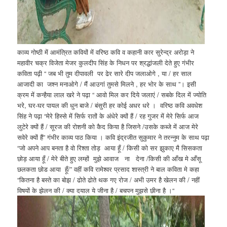
काव्य गोष्ठी में आमंत्रित कवियों में वरिष्ठ कवि व कहानी कार सुरेन्द्र अरोड़ा ने
महावीर चक्र विजेता मेजर कुलदीप सिंह के निधन पर श्रद्धांजली देते हुए गंभीर
कविता पढ़ी “ जब भी तुम दीपावली पर ढेर सारे दीप जलाओगे , या / हर साल
आजादी का जश्न मनाओगे / मैं आउगां तुमसे मिलने , हर भोर के साथ ”। इसी
क्रम में कन्हैया लाल खरे ने पढ़ा “ आवो मिल कर दिये जलाएं / सबके दिल में ज्योति
भरे, घर-घर पायल की धुन बाजे / बंसुरी हर कोई अधर धरे । वरिष्ठ कवि अवधेश
सिंह ने पढ़ा “मेरे हिस्से में सिर्फ रातों के अंधेरे क्यों हैं / रह गुजर में मेरे सिर्फ आज
लुटेरे क्यों हैं / सूरज की रोशनी को कैद किया है जिसने /उसके कब्जे में आज मेरे
सवेरे क्यों हैं” गंभीर काव्य पाठ किया । कवि इंद्रजीत सुकुमार ने तरन्नुम के साथ पढ़ा
“जो अपने आप बनता है वो रिश्ता तोड़ आया हूँ / किसी को सर झुकाए मै सिसकता
छोड़ आया हूँ / मेरे बीते हुए लम्हों मुझे आवाज ना देना /किसी की आँख मे आँसू
छलकता छोड आया हूँ/” वहीं कवि रामेश्वर प्रसाद शास्त्री ने बाल कविता मे कहा
“कितना है बस्ते का बोझ / ढोते ढोते थक गए रोज / अभी उमर है खेलन की / नहीं
विषयों के झेलन की / क्या दयाल ये जीना है / बचपन मुझसे छीना है ।“