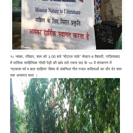
१८ नवंबर, रविवार, शाम को ३.00 बजे “सेंट्रल पार्क” सेक्टर-4 वैशाली, गाज़ियाबाद
में मासिक साहित्यिक गोष्ठी पेड़ों की छांव तले रचना पाठ के ५० वें संस्करण में
“प्रकाश पर्व व बाल साहित्य” विषय से संबन्धित गीत गजल कविताओं का दौर देर शाम
तक अनवरत चला ।