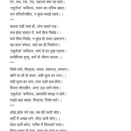
रंग, रूप, रस, गंध, एकरस क्या रह पाता।
‘ठकुरेला’ कविराय, समय का दरिया बहता।
जग परिवर्तनशील, न कुछ स्थाई रहता।।
***
चलता राही स्वयं ही, लोग बताते राह।
कब होता संसार में, कर्म बिना निर्वाह।।
कर्म बिना निर्वाह, न कुछ हो सका अकारण।
यह सारा संसार, कर्म का ही निर्धारण।
‘ठकुरेला’ कविराय, कर्म से हर दुख टलता।
कर्महीनता मृत्यु, कर्म से जीवन चलता।।
***
रिश्ते-नाते, मित्रता, समय, स्वास्थ्य, सम्मान।
खोने पर ही हो सका, सही मूल्य का भान।।
सही मूल्य का भान, पास रहते कब होता।
पिंजरा शोभाहीन, अगर उड़ जाये तोता।
‘ठकुरेला’ कविराय, अल्पमति समझ न पाते।
रखते बडा महत्व, मित्रता, रिश्ते-नाते।।
***
लोहा होता गर्म जब, तब की जाती चोट।
सर्दी में अच्छा लगे, मोटा ऊनी कोट।।
मोटा ऊनी कोट, ग्रीष्म में किसको भाया।
किया समय से चूक, काम वह काम न आया।