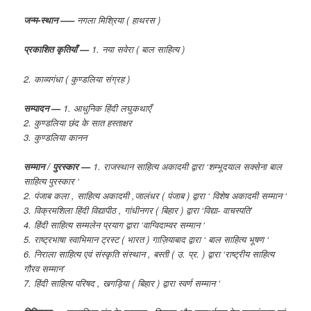
जन्म-स्थान —–
नगला मिश्रिया ( हाथरस )
प्रकाशित कृतियाँ —
1. नया सवेरा ( बाल साहित्य )
2. काव्यगंधा ( कुण्डलिया संग्रह )
सम्पादन —
1. आधुनिक हिंदी लघुकथाएँ
2. कुण्डलिया छंद के सात हस्ताक्षर
3. कुण्डलिया कानन
सम्मान / पुरस्कार —
1. राजस्थान साहित्य अकादमी द्वारा ‘शम्भूदयाल सक्सेना बाल
साहित्य पुरस्कार ‘
2. पंजाब कला , साहित्य अकादमी ,जालंधर ( पंजाब ) द्वारा ‘ विशेष अकादमी सम्मान ‘
3. विक्रमशिला हिंदी विद्यापीठ , गांधीनगर ( बिहार ) द्वारा ‘विद्या- वाचस्पति’
4. हिंदी साहित्य सम्मलेन प्रयाग द्वारा ‘वाग्विदाम्वर सम्मान ‘
5. राष्ट्रभाषा स्वाभिमान ट्रस्ट ( भारत ) गाज़ियाबाद द्वारा ‘ बाल साहित्य भूषण ‘
6. निराला साहित्य एवं संस्कृति संस्थान , बस्ती ( उ. प्र. ) द्वारा ‘राष्ट्रीय साहित्य
गौरव सम्मान’
7. हिंदी साहित्य परिषद , खगड़िया ( बिहार ) द्वारा स्वर्ण सम्मान ‘