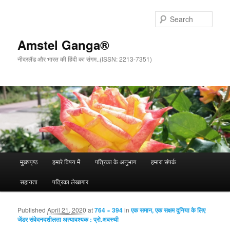
Sear
Amstel Ganga®
नीदरलैंड और भारत की हिंदी का संगम..(ISSN: 2213-7351)
Main menu
मुख्यपृष्ठ
हमारे विषय में
पत्रिका के अनुभाग
हमारा संपर्क
Skip to primary content
Skip to secondary content
सहायता
पत्रिका लेखागार
Published
April 21, 2020
at
764 × 394
in
एक समान, एक सक्षम दुनिया के लिए
Ima
जेंडर संवेदनदशीलता अत्यावश्यक : प्रो.अवस्थी
navigat