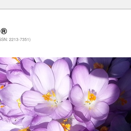
a®
.(ISSN: 2213-7351)